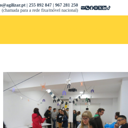
fo@agilizar.pt | 255 892 847 | 967 281 250
(chamada para a rede fixa/móvel nacional)
DADE-ISO
HIGIENE E SEGURANÇA NO TRABALHO
M