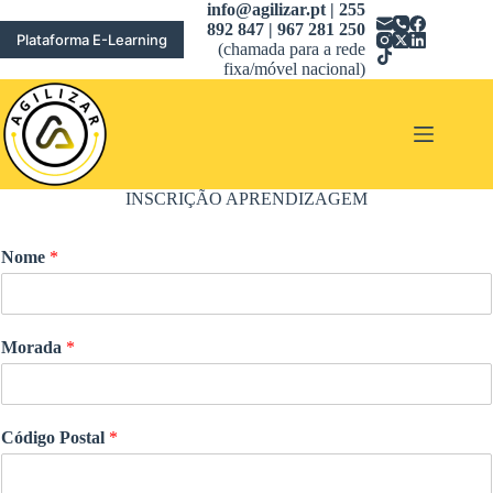
Pular
info@agilizar.pt | 255
para
892 847 | 967 281 250
Plataforma E-Learning
o
(chamada para a rede
conteúdo
fixa/móvel nacional)
INSCRIÇÃO APRENDIZAGEM
Nome
*
Morada
*
Código Postal
*